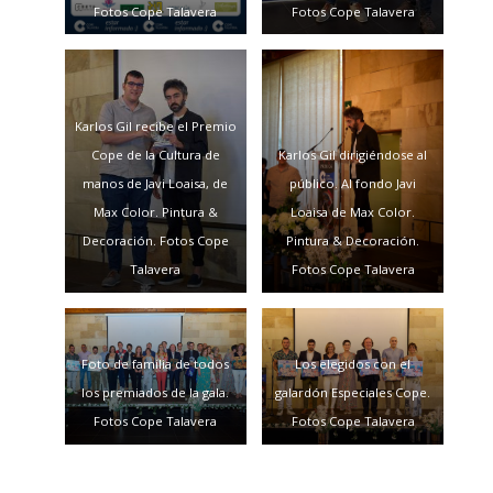
Fotos Cope Talavera
Fotos Cope Talavera
Karlos Gil recibe el Premio
Cope de la Cultura de
Karlos Gil dirigiéndose al
manos de Javi Loaisa, de
público. Al fondo Javi
Max Color. Pintura &
Loaisa de Max Color.
Decoración. Fotos Cope
Pintura & Decoración.
Talavera
Fotos Cope Talavera
Foto de familia de todos
Los elegidos con el
los premiados de la gala.
galardón Especiales Cope.
Fotos Cope Talavera
Fotos Cope Talavera