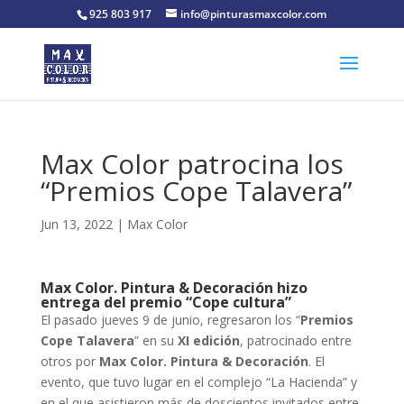
925 803 917
info@pinturasmaxcolor.com
Max Color patrocina los
“Premios Cope Talavera”
Jun 13, 2022
|
Max Color
Max Color. Pintura & Decoración hizo
entrega del premio “Cope cultura”
El pasado jueves 9 de junio, regresaron los “
Premios
Cope Talavera
” en su
XI edición
, patrocinado entre
otros por
Max Color. Pintura & Decoración
. El
evento, que tuvo lugar en el complejo “La Hacienda” y
en el que asistieron más de doscientos invitados entre