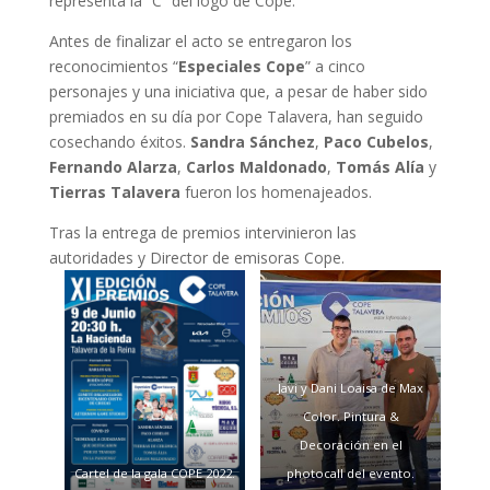
representa la “C” del logo de Cope.
Antes de finalizar el acto se entregaron los
reconocimientos “
Especiales Cope
” a cinco
personajes y una iniciativa que, a pesar de haber sido
premiados en su día por Cope Talavera, han seguido
cosechando éxitos.
Sandra Sánchez
,
Paco Cubelos
,
Fernando Alarza
,
Carlos Maldonado
,
Tomás Alía
y
Tierras Talavera
fueron los homenajeados.
Tras la entrega de premios intervinieron las
autoridades y Director de emisoras Cope.
Javi y Dani Loaisa de Max
Color. Pintura &
Decoración en el
Cartel de la gala COPE 2022.
photocall del evento.