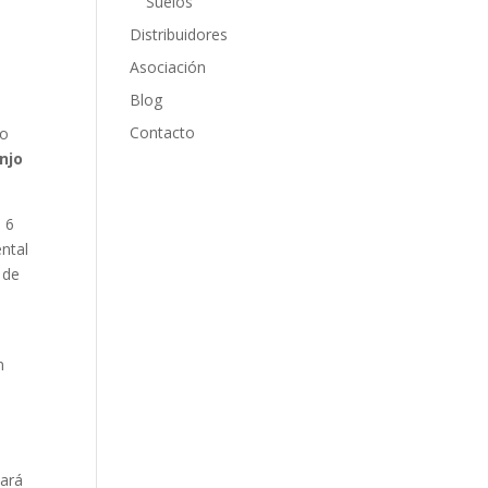
Suelos
Distribuidores
Asociación
Blog
Contacto
no
njo
a 6
ental
 de
n
tará