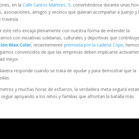
iones, en la
Calle Santos Mártires, 9
, convirtiéndose durante unas hor
as, asociaciones, amigos y vecinos que quieran acompañar a Juanjo y 
travesía.
r este reto encaja plenamente con nuestra forma de entender la
mos con iniciativas solidarias, culturales y deportivas que contribuy
ción Max Color
, recientemente
premiada por la cadena Cope
, hemo
guimos convencidos de que las empresas deben implicarse activame
dad mejor.
lavera responde cuando se trata de ayudar y para demostrar que la
edas.
ómetros y muchas horas de esfuerzo, la verdadera meta seguirá esta
y seguir apoyando a los niños y familias que afrontan la batalla más