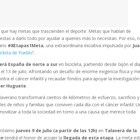
que hay metas que trascienden el deporte. Metas que hablan de
estas a darlo todo por ayudar a quienes más lo necesitan. Por eso, 
ario
#8Etapas1Meta
, una extraordinaria iniciativa impulsada por
Jua
iclista de Pueblo
”.
erá España de norte a sur
en bicicleta, partiendo desde Gijón el dí
) el 13 de julio. Afrontando un desafío de enorme exigencia física y m
contra el cáncer infantil y recaudar fondos para apoyar la investigación
per Huguete
.
alaverano transformará cientos de kilómetros de esfuerzo, sacrificio y
s de niños y familias que conviven cada día con el cáncer infantil. U
movilizar a toda la sociedad en torno a una causa que merece toda
 próximo
jueves 9 de julio (a partir de las 12h)
en
Talavera de la
ón
tendrá el honor de acoger la
llegada de esta etapa
. La meta es