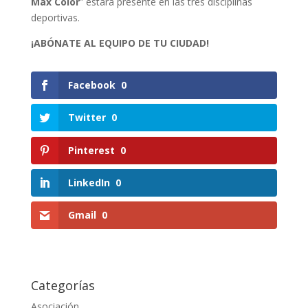
Max Color
” estará presente en las tres disciplinas
deportivas.
¡ABÓNATE AL EQUIPO DE TU CIUDAD!
Facebook
0
Twitter
0
Pinterest
0
LinkedIn
0
Gmail
0
Categorías
Asociación