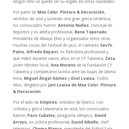
ningún niño se quede sin su regalo en estas navidades.
Por parte de
Max Color. Pintura & Decoración
,
vestidos de azul y luciendo una gran greca cerámica,
los convocados fueron:
Antonio Nuñez
, concejal de
deportes y ex atleta profesional,
Bene Tapetado
,
Presidente de Always Elvis y organizador entre otras
muchas cosas del Festival de Jazz, el cantante
Sev7n
Pains
,
Alfredo Bayarri
, ex futbolista profesional y
que militó durante varios años en el CF Talavera;
Zeta
,
joven tiktoker local,
Ana Moreno
de la Fundación CF
Talavera y completaron la lista ante las bajas de última
hora,
Miguel Ángel Gómez
y
Enol Loaisa
. Todos
ellos, dirigidos por
Javi Loaisa de Max Color. Pintura
& Decoración
.
Por el lado de
Empíreo
, vestidos de blanco, con
corbata y greca talaverana en azul, los convocados
fueron:
Paco Cubelos
, piragüista olímpico,
David
Arroyo
, ex ciclista profesional,
David Gibello
, chef
televisivo,
Chema Blanco
, presidente del Fútbol Sala