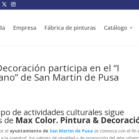
da
Empresa
Fábrica de pinturas
Catálogo
ecoración participa en el “I
ano” de San Martin de Pusa
ipo de actividades culturales sigue
s de
Max Color. Pintura & Decoraci
or el
ayuntamiento de
San Martin de Pusa
se convoca con el fin 
r a la juventud, los valores de igualdad y de promoción del arte urban