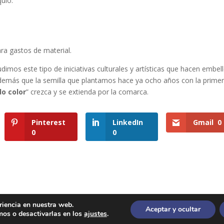
uio.
ra gastos de material.
dimos este tipo de iniciativas culturales y artísticas que hacen embel
demás que la semilla que plantamos hace ya ocho años con la prime
do color
” crezca y se extienda por la comarca.
Pinterest
LinkedIn
Gmail
0
0
0
riencia en nuestra web.
Aceptar y ocultar
ca de cookies
mos o desactivarlas en los
ajustes
.