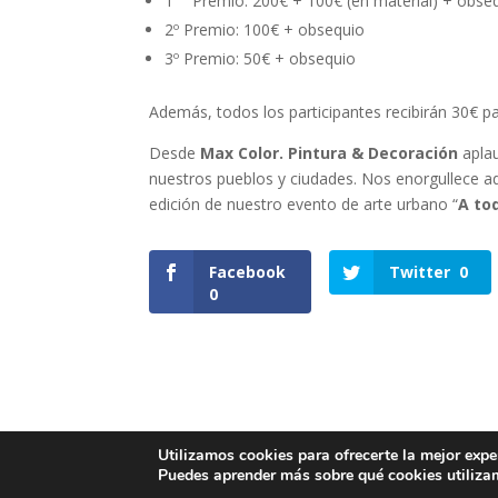
1
Premio: 200€ + 100€ (en material) + obseq
2º Premio: 100€ + obsequio
3º Premio: 50€ + obsequio
Además, todos los participantes recibirán 30€ pa
Desde
Max Color. Pintura & Decoración
aplau
nuestros pueblos y ciudades. Nos enorgullece a
edición de nuestro evento de arte urbano “
A to
Facebook
Twitter
0
0
Utilizamos cookies para ofrecerte la mejor expe
Aviso legal
|
Política de privacidad
|
Políti
Puedes aprender más sobre qué cookies utiliza