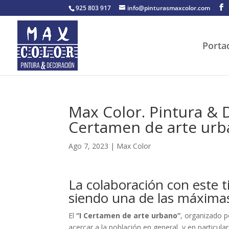
925 803 917
info@pinturasmaxcolor.com
Porta
Max Color. Pintura & D
Certamen de arte urb
Ago 7, 2023
|
Max Color
La colaboración con este t
siendo una de las máxima
El
“I Certamen de arte urbano”
, organizado p
acercar a la población en general, y en particula